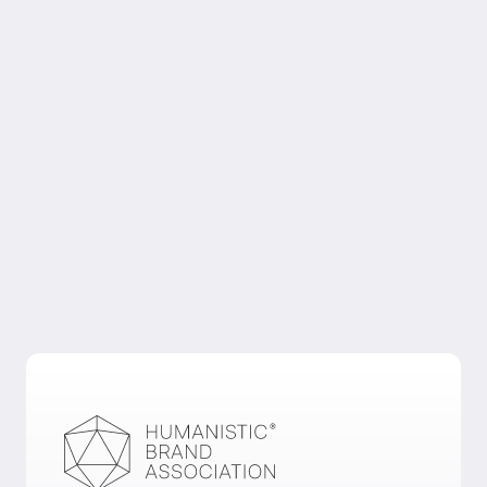
um?
In solchen Situationen geht es oft nicht nur um
Kommunikation, sondern auch um Einordnung,
Kontinuität und Anschlussfähigkeit. FYB betrachtet
Marke in solchen Fällen als Teil des größeren
Zusammenhangs, in dem Entscheidungen,
Wahrnehmung und Übergänge aufeinander
abgestimmt werden müssen.